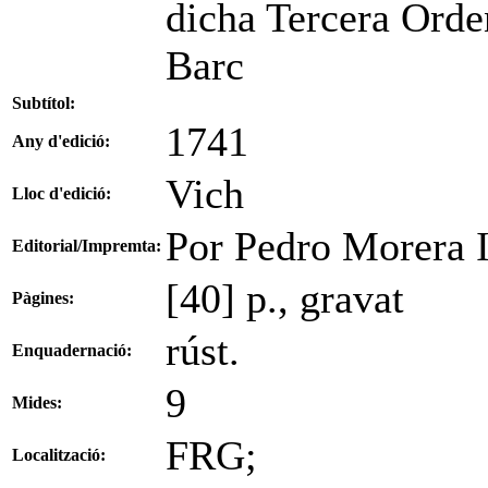
dicha Tercera Orde
Barc
Subtítol:
1741
Any d'edició:
Vich
Lloc d'edició:
Por Pedro Morera I
Editorial/Impremta:
[40] p., gravat
Pàgines:
rúst.
Enquadernació:
9
Mides:
FRG;
Localització: